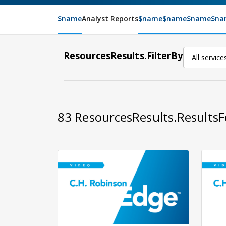
$name
Analyst Reports
$name
$name
$name
$na
ResourcesResults.FilterBy
All service
83
ResourcesResults.Results