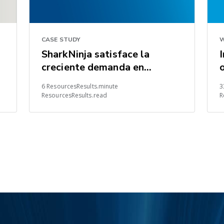
CASE STUDY
W
SharkNinja satisface la
creciente demanda en
condiciones difíciles del
6 ResourcesResults.minute
3
mercado
ResourcesResults.read
R