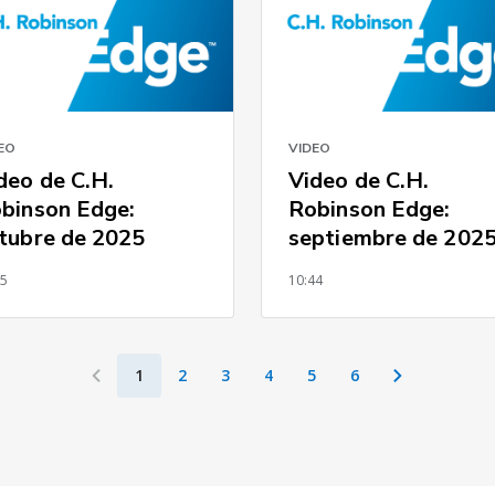
EO
VIDEO
deo de C.H.
Video de C.H.
binson Edge:
Robinson Edge:
tubre de 2025
septiembre de 202
35
10:44
1
2
3
4
5
6