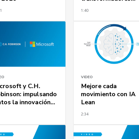
pesados en México
51
1:40
EO
VIDEO
crosoft y C.H.
Mejore cada
binson: impulsando
movimiento con IA
ntos la innovación
Lean
 la cadena de
5
2:34
ministro