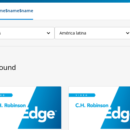
me
$name
$name
s
América latina
Found