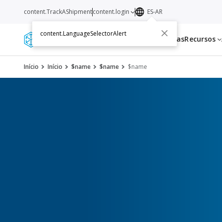
content.TrackAShipment
content.login
ES-AR
content.LanguageSelectorAlert
Servicios
Transportistas
Recursos
Início
Início
$name
$name
$name