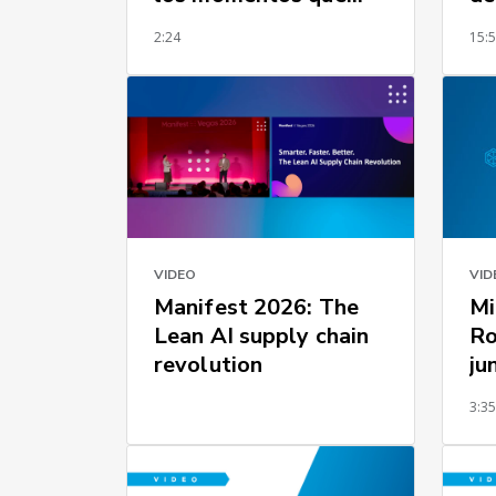
más importan
2:24
15:
VID
VIDEO
Mi
Manifest 2026: The
Ro
Lean AI supply chain
ju
revolution
en
3:3
su