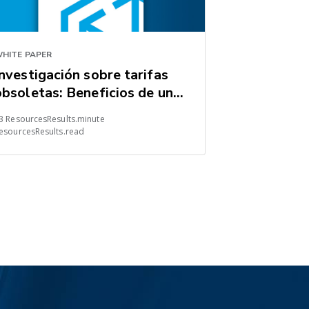
HITE PAPER
Investigación sobre tarifas
obsoletas: Beneficios de una
estrategia de adquisición de
3 ResourcesResults.minute
cargas
esourcesResults.read