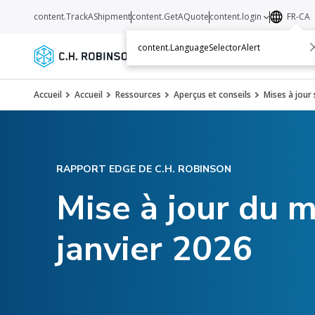
content.TrackAShipment
content.GetAQuote
content.login
FR-CA
content.LanguageSelectorAlert
Services
Transporteurs
Ressourc
Accueil
Accueil
Ressources
Aperçus et conseils
Mises à jour
RAPPORT EDGE DE C.H. ROBINSON
Mise à jour du m
janvier 2026