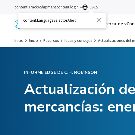
content.TrackAShipment
content.login
ES-ES
content.LanguageSelectorAlert
Servicios
Recursos
Acerca de
Con
Inicio
Inicio
Recursos
Ideas y consejos
Actualizaciones del 
INFORME EDGE DE C.H. ROBINSON
Actualización d
mercancías: ene