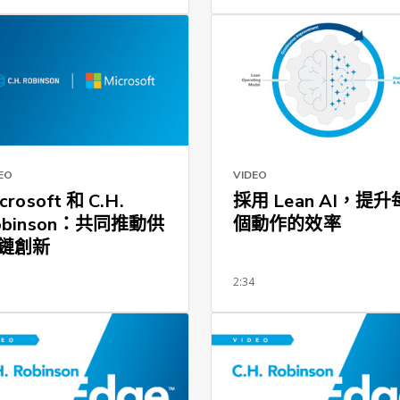
EO
VIDEO
crosoft 和 C.H.
採用 Lean AI，提升
obinson：共同推動供
個動作的效率
鏈創新
5
2:34