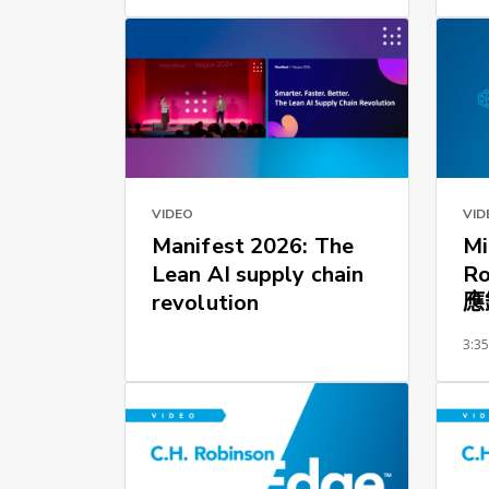
VID
VIDEO
Mi
Manifest 2026: The
R
Lean AI supply chain
應
revolution
3:3