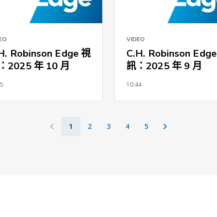
EO
VIDEO
H. Robinson Edge 視
C.H. Robinson Edg
：2025 年 10 月
訊：2025 年 9 月
35
10:44
1
2
3
4
5