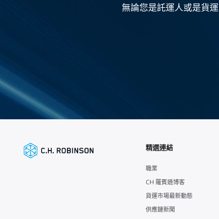
無論您是託運人或是貨運
精選連結
職業
CH 羅賓遜博客
貨運市場最新動態
供應鏈新聞