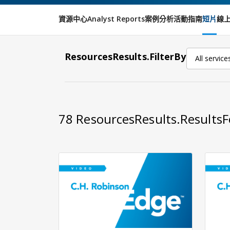
資源中心
Analyst Reports
案例分析
活動
指南
短片
線
ResourcesResults.FilterBy
All service
78
ResourcesResults.Results