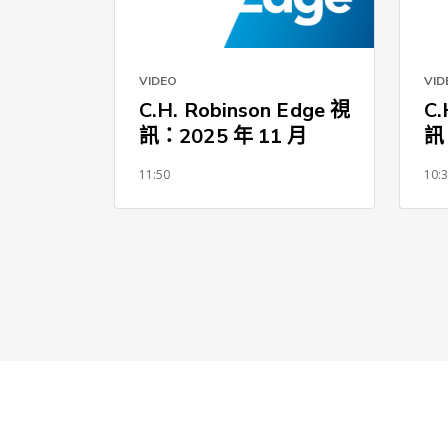
VIDEO
VID
C.H. Robinson Edge 視
C.
訊：2025 年 11 月
訊
11:50
10: