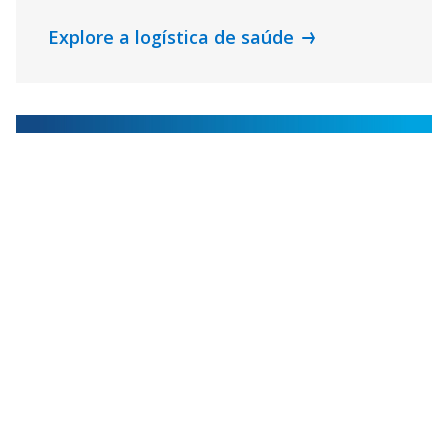
Explore a logística de saúde
Varejo
Quando a experiência do cliente em
lojas físicas precisa competir com a