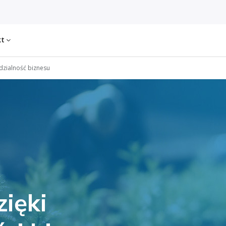
kt
zialność biznesu
ięki