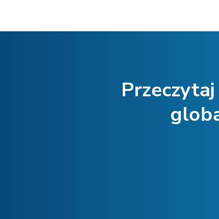
Przeczyta
glob