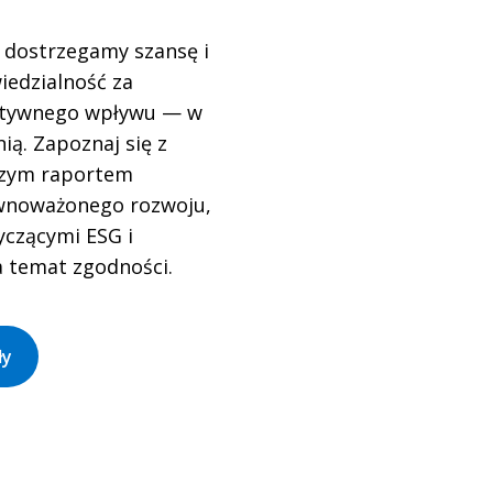
y dostrzegamy szansę i
edzialność za
ytywnego wpływu — w
nią. Zapoznaj się z
zym raportem
wnoważonego rozwoju,
yczącymi ESG i
 temat zgodności.
ły