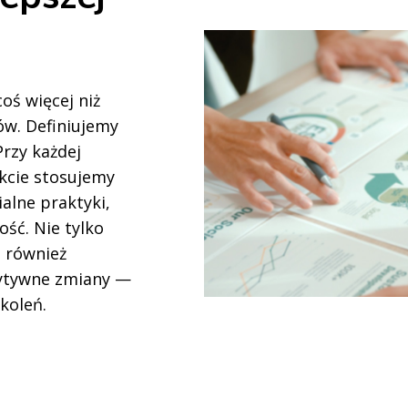
oś więcej niż
ów. Definiujemy
Przy każdej
kcie stosujemy
alne praktyki,
ość. Nie tylko
z również
zytywne zmiany —
okoleń.