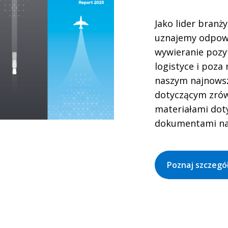
Jako lider branż
uznajemy odpowi
wywieranie poz
logistyce i poza 
naszym najnows
dotyczącym zró
materiałami dot
dokumentami na
Poznaj szczegó