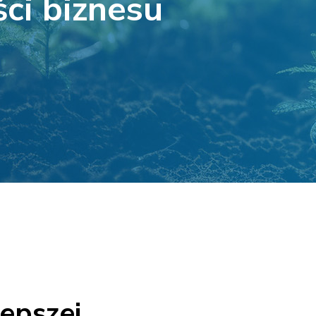
ci biznesu
epszej