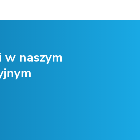
i w naszym
yjnym