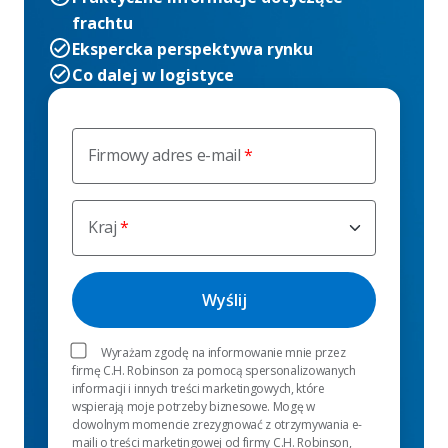
frachtu
Ekspercka perspektywa rynku
Co dalej w logistyce
Firmowy adres e-mail
Kraj
Wyrażam zgodę na informowanie mnie przez
firmę C.H. Robinson za pomocą spersonalizowanych
informacji i innych treści marketingowych, które
wspierają moje potrzeby biznesowe. Mogę w
dowolnym momencie zrezygnować z otrzymywania e-
maili o treści marketingowej od firmy C.H. Robinson,