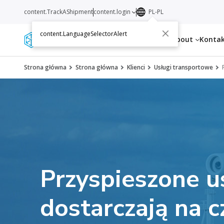
content.TrackAShipment
content.login
PL-PL
content.LanguageSelectorAlert
Services
Resources
About
Konta
Strona główna
Strona główna
Klienci
Usługi transportowe
Przyspieszone u
dostarczają na c