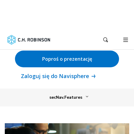
sprawdzenia, co dalej
Rozwiązuj problemy zanim wpłyną one
na Twój łańcuch dostaw, aby pomóc
swojej firmie być o krok do przodu.
Poproś o prezentację
Zaloguj się do Navisphere
secNav.Features