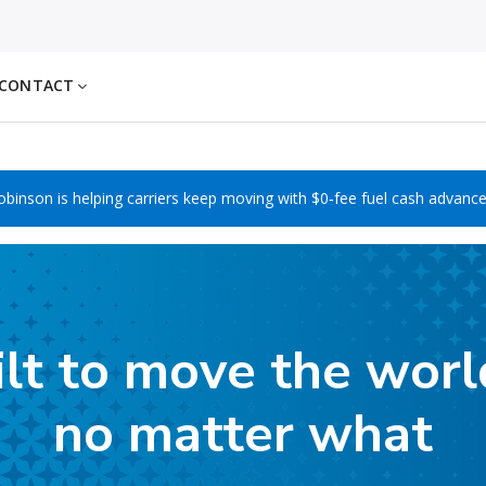
CONTACT
 Robinson is helping carriers keep moving with $0‑fee fuel cash advance
ilt to move the wor
no matter what