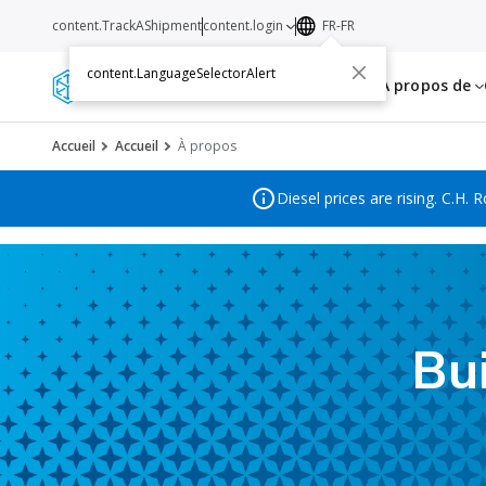
content.TrackAShipment
content.login
FR-FR
content.LanguageSelectorAlert
Services
Ressources
A propos de
Accueil
Accueil
À propos
Diesel prices are rising. C.H.
Bu