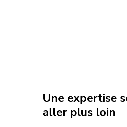
Nous avons pour mission de relever les 
difficiles en matière d'approvisionnem
avenir plus intelligent—pour tous
Une expertise s
aller plus loin