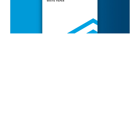
WHITE PAPER
Regroupez les voies à faible
volume, optimisez les coûts
d'expédition
12 ResourcesResults.minute ResourcesResults.read