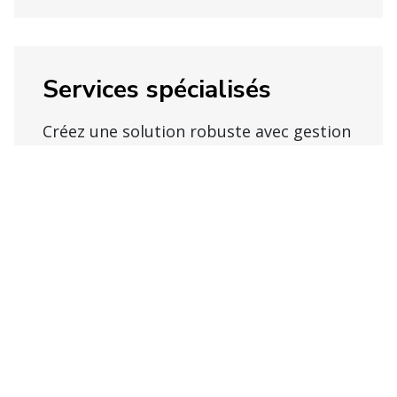
Services spécialisés
Créez une solution robuste avec gestion
du vrac, des spécialités, du contrôle de
la température, de la modélisation des
UGS, de la gestion des commandes, et
plus encore.