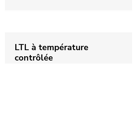
LTL à température
contrôlée
Obtenez un transport rapide, fiable et
sûr pour vos envois sensibles à la
température, même s'ils ne remplissent
pas une remorque entière.
Explorer le chargement partiel (LTL) à
température contrôlée