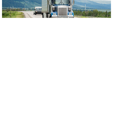
Chargement
partiel du camion
(LTL) Amérique du
Nord
Premiers pas