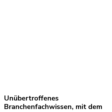
gebaut
Wir haben es uns zur Aufgabe gemacht,
die schwierigsten Transportfragen der
Welt zu bewältigen, damit wir eine
intelligentere Zukunft gestalten können
- für alle.
Unübertroffenes
Branchenfachwissen, mit dem