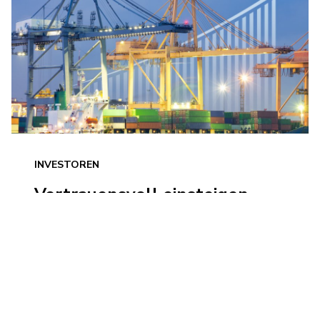
INVESTOREN
Vertrauensvoll einsteigen
Ganz gleich ob Sie eine Investition in
C.H. Robinson erwägen oder bereits
getätigt haben, können Sie sich über
Entwicklung, Performance und Ausblick
unseres Unternehmens informieren.