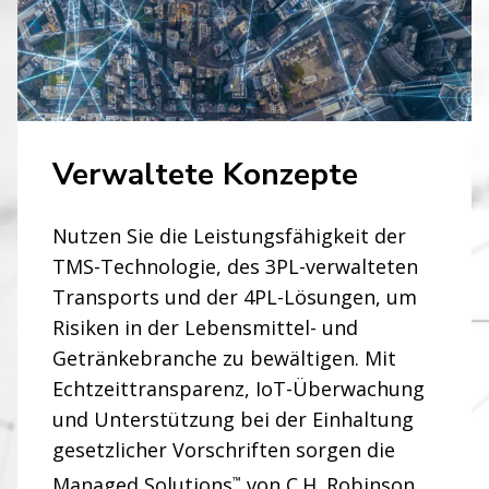
Verwaltete Konzepte
Nutzen Sie die Leistungsfähigkeit der
TMS-Technologie, des 3PL-verwalteten
Transports und der 4PL-Lösungen, um
Risiken in der Lebensmittel- und
Getränkebranche zu bewältigen. Mit
Echtzeittransparenz, IoT-Überwachung
WIR GEHEN JEDEN WEG
und Unterstützung bei der Einhaltung
gesetzlicher Vorschriften sorgen die
Innovative
Managed Solutions
von C.H. Robinson
™