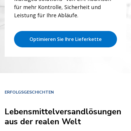
Lebensmittel- und
für mehr Kontrolle, Sicherheit und
Leistung für Ihre Abläufe.
Getränkelösungen für
sich entwickelnde
Optimieren Sie Ihre Lieferkette
Märkte
Sehen Sie, was möglich ist.
ERFOLGSGESCHICHTEN
Lebensmittelversandlösungen
aus der realen Welt