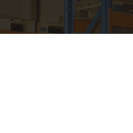
Bringen Sie mehr
Lebensmittel zu den
Verbrauchern
mithilfe von
intelligenten
Lieferkettenlösungen