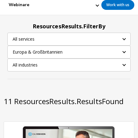
Webinare
Work with us
ResourcesResults.FilterBy
All services
Europa & Großbritannien
All industries
11
ResourcesResults.ResultsFound