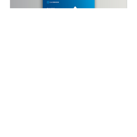
GUIDES
Die 10 größten und schnellsten
Möglichkeiten zum Sparen in
globalen Lieferketten
3 ResourcesResults.minute ResourcesResults.read