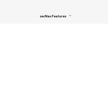
secNav.Features
Technologie für Ihre globale