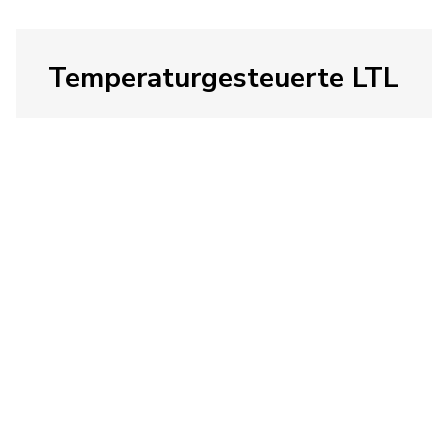
Temperaturgesteuerte LTL
Holen Sie sich einen schnellen,
zuverlässigen und sicheren Transport
für Ihre temperatursensiblen
Sendungen, auch wenn sie nicht einen
ganzen Anhänger füllen.
Entdecken Sie die temperaturgeregelte
Teilladung