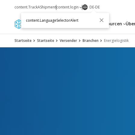
content.TrackAShipment
content.login
DE-DE
content.LanguageSelectorAlert
Dienstleistungen
Ressourcen
Übe
Startseite
Startseite
Versender
Branchen
Energielogistik