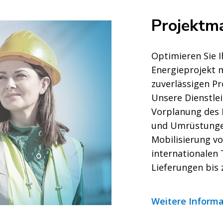
Projektm
rategie
Optimieren Sie I
reiben
Energieprojekt m
zuverlässigen P
Unsere Dienstle
Vorplanung des P
und Umrüstungen
Mobilisierung v
internationalen
Lieferungen bis 
Weitere Inform