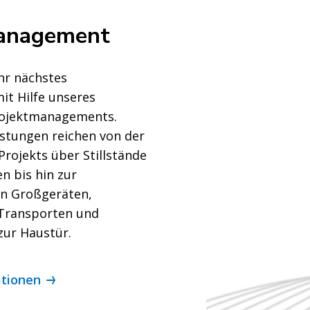
anagement
hr nächstes
it Hilfe unseres
rojektmanagements.
istungen reichen von der
rojekts über Stillstände
 bis hin zur
on Großgeräten,
 Transporten und
zur Haustür.
ationen