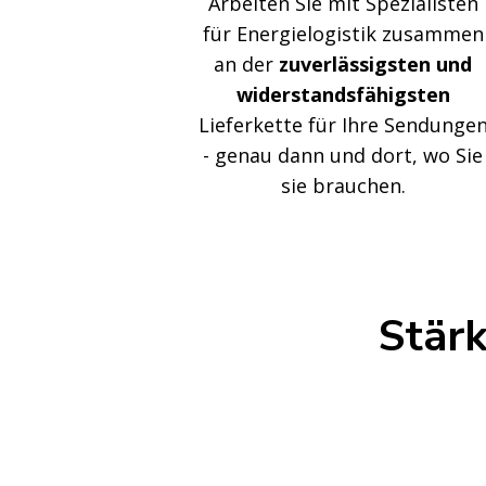
Arbeiten Sie mit Spezialisten
für Energielogistik zusammen
an der
zuverlässigsten und
widerstandsfähigsten
Lieferkette für Ihre Sendunge
- genau dann und dort, wo Sie
sie brauchen.
WIR GEHEN JEDEN WEG
Stärk
Wir wach
uns hinau