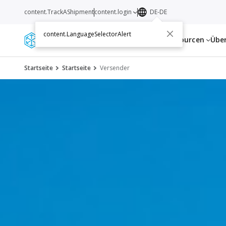
content.TrackAShipment
content.login
DE-DE
content.LanguageSelectorAlert
Dienstleistungen
Ressourcen
Übe
Startseite
Startseite
Versender