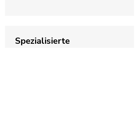
Spezialisierte
Dienstleistungen
Erstellen Sie eine robuste Lösung mit
Bulkware, Spezialprodukten,
temperaturgesteuerten Produkten,
SKU-Modellierung, Auftragsverwaltung
und mehr.