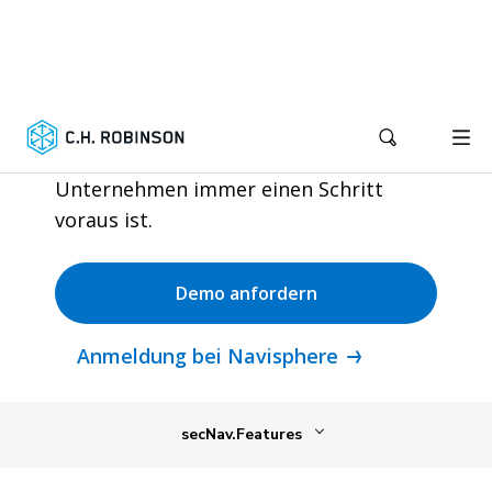
Macht zu sehen, was
als nächstes kommt
Lösen Sie Probleme, bevor sie sich auf
Ihre Lieferkette auswirken, damit Ihr
Unternehmen immer einen Schritt
voraus ist.
Demo anfordern
Anmeldung bei Navisphere
secNav.Features