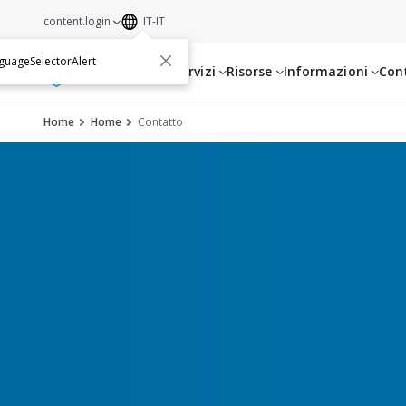
content.login
IT-IT
guageSelectorAlert
Servizi
Risorse
Informazioni
Con
Home
Home
Contatto