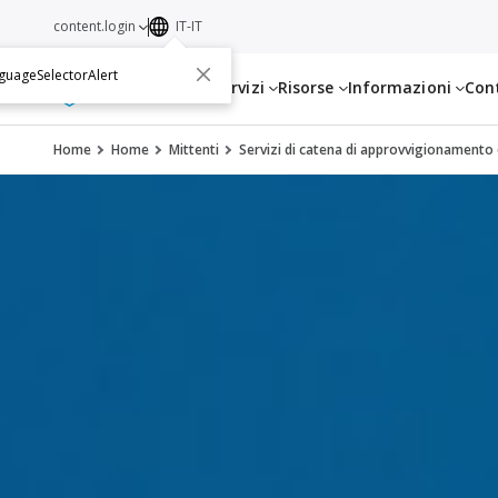
content.login
IT-IT
guageSelectorAlert
Servizi
Risorse
Informazioni
Con
Home
Home
Mittenti
Servizi di catena di approvvigionamento 