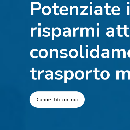
Potenziate i
risparmi att
consolidam
trasporto m
Connettiti con noi