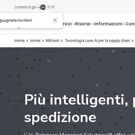
content.login
IT-IT
guageSelectorAlert
Servizi
Risorse
Informazioni
Con
Home
Home
Mittenti
Tecnologia Lean AI per la supply chain
Più intelligenti,
spedizione