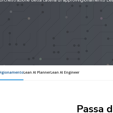
orchestrazione della catena di approvvigionamento Le
vvigionamento
Lean AI Planner
Lean AI Engineer
Passa d