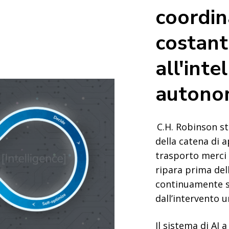
coordi
costant
all'inte
autono
C.H. Robinson st
della catena di 
trasporto merci 
ripara prima dell
continuamente 
dall’intervento 
Il sistema di AI a