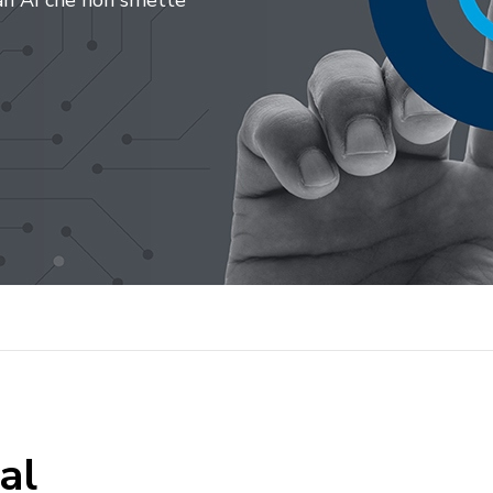
an AI che non smette
al