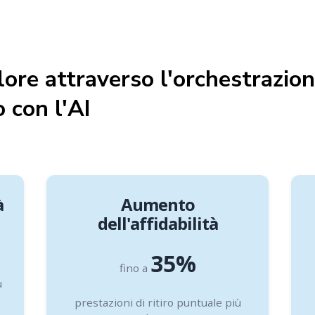
alore attraverso l'orchestrazio
 con l'AI
à
Aumento
dell'affidabilità
35%
fino a
ù
prestazioni di ritiro puntuale più