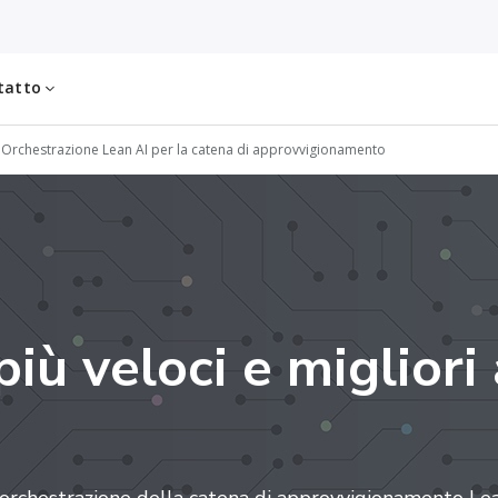
tatto
Orchestrazione Lean AI per la catena di approvvigionamento
 più veloci e migliori