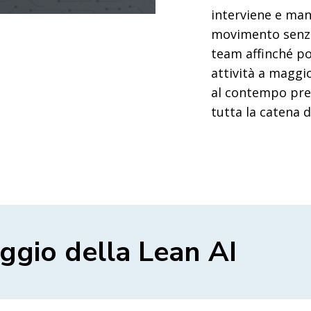
interviene e man
movimento senza 
team affinché p
attività a maggi
al contempo pres
tutta la catena 
aggio della Lean AI