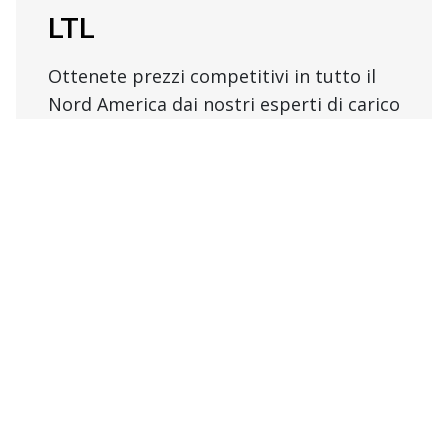
LTL
Ottenete prezzi competitivi in tutto il
Nord America dai nostri esperti di carico
parziale (LTL).
Esplorate i servizi per i carichi parziali
Oceano
Accedete ad una maggiore capacità ed a
tariffe competitive grazie alle nostre
alleanze con le principali compagnie che
offrono servizi di spedizione via mare.