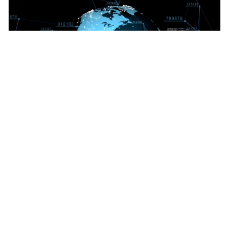
Soluzioni a livello di
prodotto
Controllate la vostra supply chain
prodotto per prodotto. Quando si ha il
controllo di ogni cosa, si possono
prendere decisioni più rapide ed