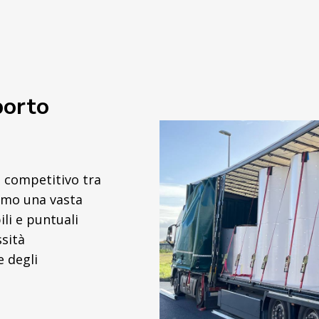
porto
o competitivo tra
riamo una vasta
li e puntuali
ssità
e degli