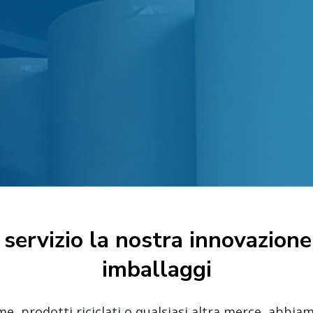
servizio la nostra innovazione 
imballaggi
e, prodotti riciclati o qualsiasi altra merce, abbiamo