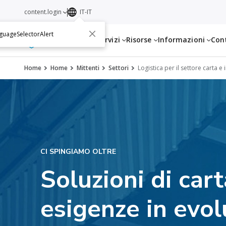
content.login
IT-IT
guageSelectorAlert
Servizi
Risorse
Informazioni
Con
Home
Home
Mittenti
Settori
Logistica per il settore carta e
CI SPINGIAMO OLTRE
Soluzioni di car
esigenze in evol