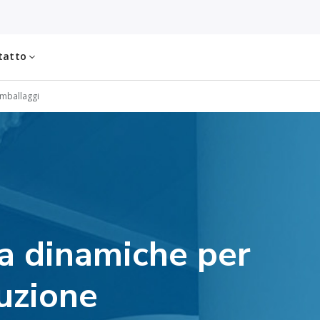
tatto
 imballaggi
ta dinamiche per
uzione