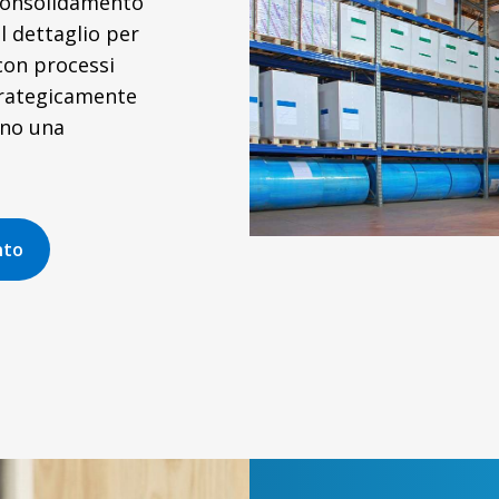
consolidamento
l dettaglio per
 con processi
trategicamente
ano una
nto