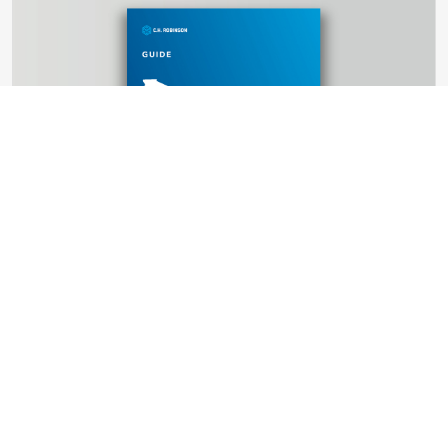
GUIDES
Cross-border Consolidation: A Smarter
Approach to Northbound Logistics
4 ResourcesResults.minute ResourcesResults.read