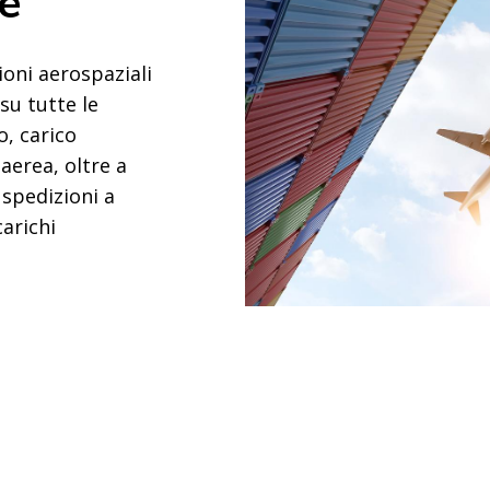
e
oni aerospaziali
su tutte le
o, carico
 aerea, oltre a
 spedizioni a
carichi