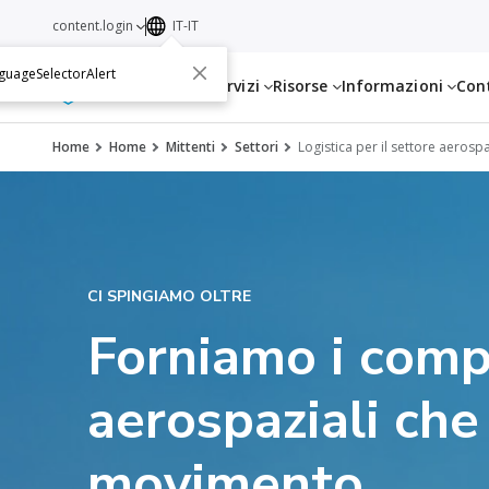
content.login
IT-IT
guageSelectorAlert
Servizi
Risorse
Informazioni
Con
Home
Home
Mittenti
Settori
Logistica per il settore aerosp
CI SPINGIAMO OLTRE
Forniamo i comp
aerospaziali ch
movimento