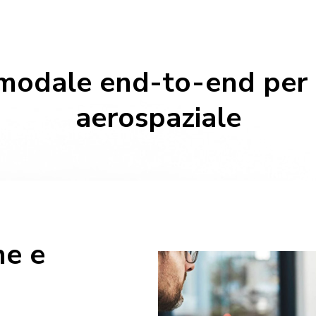
odale end-to-end per l
aerospaziale
e e