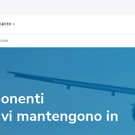
tatto
aziale
onenti
e vi mantengono in